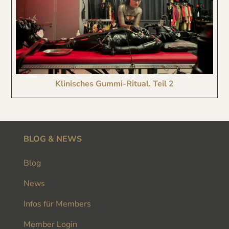
Klinisches Gummi-Ritual. Teil 2
BLOG & NEWS
Blog
News
Infos für Members
Member Login