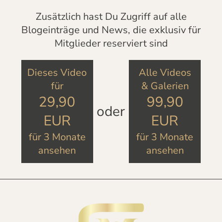
Zusätzlich hast Du Zugriff auf alle
Blogeinträge und News, die exklusiv für
Mitglieder reserviert sind
Dieses Video
Alle Videos
für
& Galerien
29,90
99,90
oder
EUR
EUR
für 3 Monate
für 3 Monate
ansehen
ansehen