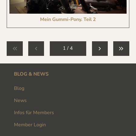
Mein Gummi-Pony. Teil 2
1 / 4
BLOG & NEWS
Blog
News
Infos für Members
Member Login