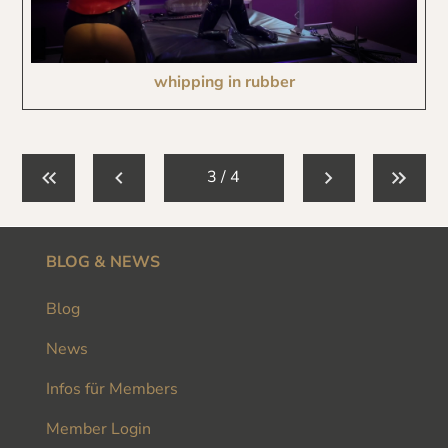
whipping in rubber
3 / 4
BLOG & NEWS
Blog
News
Infos für Members
Member Login